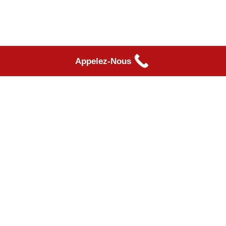
Appelez-Nous
لماذا نحن
رائدون و متميزون في
السوق الصناعية
متخصص في التكنولوجيا الجديدة في قطاع معالجة المعادن
وإنتاجها وتصنيعها ، وفي سياق هذا النشاط ، يمتلك مصنعنا:
الآلات الصناعية
القطع بالليزر.
قطع البلازما.
مجلد.
الطلاء