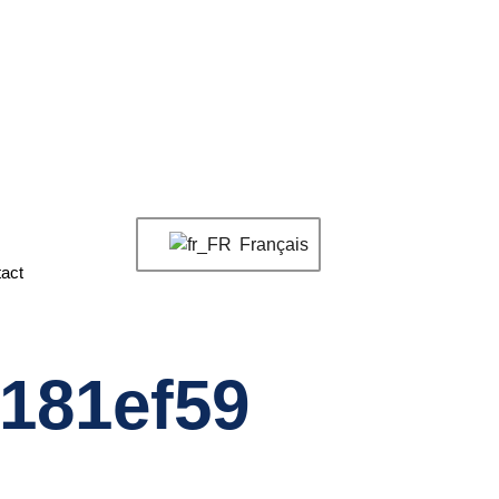
Français
act
b181ef59