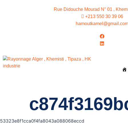
Rue Didouche Mourad N° 01 , Khemis
+213 550 30 39 06
hamoutkamel@gmail.co
c874f3169b
53323e8f1cca0f4fa8043a088068eccd