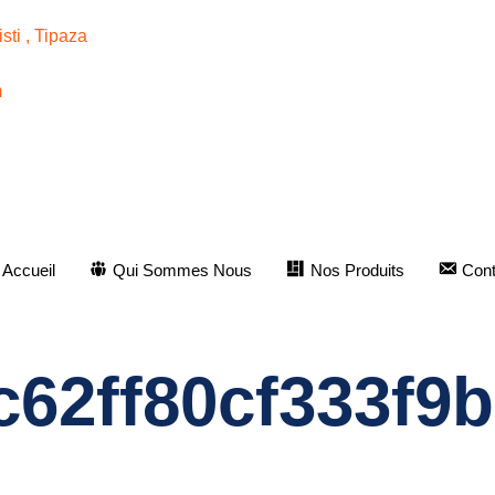
ti , Tipaza
m
Accueil
Qui Sommes Nous
Nos Produits
Cont
c62ff80cf333f9